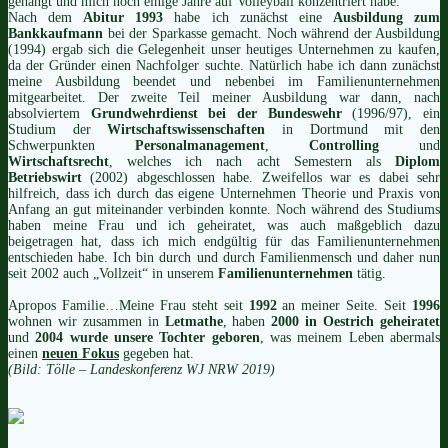
gehängt und mich noch einige Jahre auf Volleyball konzentriert habe.
Nach dem
Abitur 1993
habe ich zunächst eine
Ausbildung zum
Bankkaufmann
bei der Sparkasse gemacht. Noch während der Ausbildung
(1994) ergab sich die Gelegenheit unser heutiges Unternehmen zu kaufen,
da der Gründer einen Nachfolger suchte. Natürlich habe ich dann zunächst
meine Ausbildung beendet und nebenbei im Familienunternehmen
mitgearbeitet. Der zweite Teil meiner Ausbildung war dann, nach
absolviertem
Grundwehrdienst bei der Bundeswehr
(1996/97), ein
Studium der
Wirtschaftswissenschaften
in Dortmund
mit den
Schwerpunkten
Personalmanagement
,
Controlling
und
Wirtschaftsrecht
, welches ich nach acht Semestern als
Diplom
Betriebswirt
(2002) abgeschlossen habe. Zweifellos war es dabei sehr
hilfreich, dass ich durch das eigene Unternehmen Theorie und Praxis von
Anfang an gut miteinander verbinden konnte.
Noch während des Studiums
haben meine Frau und ich geheiratet, was auch maßgeblich dazu
beigetragen hat, dass ich mich endgültig für das Familienunternehmen
entschieden habe. Ich bin durch und durch Familienmensch und daher nun
seit 2002 auch „Vollzeit“ in unserem
Familienunternehmen
tätig.
Apropos Familie…Meine Frau steht seit
1992
an meiner Seite. Seit
1996
wohnen wir zusammen in
Letmathe
, haben
2000 in Oestrich geheiratet
und
2004 wurde unsere Tochter geboren
, was meinem Leben abermals
einen
neuen Fokus
gegeben hat.
(Bild: Tölle – Landeskonferenz WJ NRW 2019)