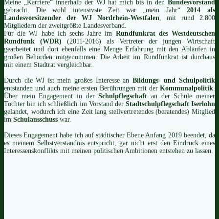
Meine „Karriere“ innerhalb der WJ hat mich bis in den
Bundesvorstand
gebracht. Die wohl intensivste Zeit war „mein Jahr“
2014 als
Landesvorsitzender der WJ Nordrhein-Westfalen
, mit rund 2.800
Mitgliedern der zweitgrößte Landesverband.
Für die WJ habe ich sechs Jahre im
Rundfunkrat des Westdeutschen
Rundfunk (WDR)
(2011-2016) als Vertreter der jungen Wirtschaft
gearbeitet und dort ebenfalls eine Menge Erfahrung mit den Abläufen in
großen Behörden mitgenommen. Die Arbeit im Rundfunkrat ist durchaus
mit einem Stadtrat vergleichbar.
Durch die WJ ist mein großes Interesse an
Bildungs- und Schulpolitik
entstanden und auch meine ersten Berührungen mit der
Kommunalpolitik
.
Über mein Engagement in der
Schulpflegschaft
an der Schule meiner
Tochter bin ich schließlich im Vorstand der
Stadtschulpflegschaft Iserlohn
gelandet, wodurch ich eine Zeit lang stellvertretendes (beratendes) Mitglied
im
Schulausschuss
war.
Dieses Engagement habe ich auf städtischer Ebene Anfang 2019 beendet, da
es meinem Selbstverständnis entspricht, gar nicht erst den Eindruck eines
Interessenskonflikts mit meinen politischen Ambitionen entstehen zu lassen.