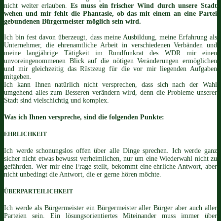
nicht weiter erlauben.
Es muss ein frischer Wind durch unsere Stadt
wehen und mir fehlt die Phantasie, ob das mit einem an eine Partei
gebundenen Bürgermeister möglich sein wird.
Ich bin fest davon überzeugt, dass meine Ausbildung, meine Erfahrung als
Unternehmer, die ehrenamtliche Arbeit in verschiedenen Verbänden und
meine langjährige Tätigkeit im Rundfunkrat des WDR mir einen
unvoreingenommenen Blick auf die nötigen Veränderungen ermöglichen
und mir gleichzeitig das Rüstzeug für die vor mir liegenden Aufgaben
mitgeben.
Ich kann Ihnen natürlich nicht versprechen, dass sich nach der Wahl
umgehend alles zum Besseren verändern wird, denn die Probleme unserer
Stadt sind vielschichtig und komplex.
Was ich Ihnen verspreche, sind die folgenden Punkte:
EHRLICHKEIT
Ich werde schonungslos offen über alle Dinge sprechen. Ich werde ganz
sicher nicht etwas bewusst verheimlichen, nur um eine Wiederwahl nicht zu
gefährden. Wer mir eine Frage stellt, bekommt eine ehrliche Antwort, aber
nicht unbedingt die Antwort, die er gerne hören möchte.
ÜBERPARTEILICHKEIT
Ich werde als Bürgermeister ein Bürgermeister aller Bürger aber auch aller
Parteien sein. Ein lösungsorientiertes Miteinander muss immer über