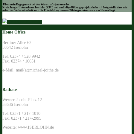
Über mein Engagement bei den Wirtschaftsjunioren des
Kreis Junger Unternehmer Iserlohn (KJU) und unzählige Bildungsprojekte habe ich festgestellt, dass mir
neben der Verbandsarbeit auch die Entwicklung unseres Bildungssystems sehr am Herzen liegt.
Mehr zum Ehrenamt
Home Office
Berliner Allee 62
58642 Iserlohn
Tel. 02374 / 528 9942
Fax. 02374 / 10651
e-Mail:
mail(at)michael-joithe.de
Rathaus
Werner-Jacobi-Platz 12
58636 Iserlohn
Tel. 02371 / 217-1010
Fax. 02371 / 217-2995
Website:
www.ISERLOHN.de