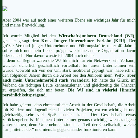
Aber 2004 war auf noch einer weiteren Ebene ein wichtiges Jahr für mich
und meine Entwicklung.
Ich wurde Mitglied bei den
Wirtschaftsjunioren Deutschland (WJ)
,
genauer gesagt dem
Kreis Junger Unternehmer Iserlohn (KJU)
. Der
größte Verband junger Unternehmer und Führungskräfte unter 40 Jahren
sollte mich und mein Leben prägen wie keine andere Organisation davor
oder danach. Nur davon wusste ich 2004 noch nichts…
…denn zu Beginn waren die WJ für mich nur ein Netzwerk, ein Verband,
welcher sicherlich geschäftlich vorteilhaft für unser Unternehmen sein
würde. Obwohl ich von der Uni stark neoliberal geprägt war, habe ich in
den folgenden Jahren durch die Arbeit bei den Junioren mein
Welt-, aber
auch mein Unternehmerbild stark verändert
. Ich hatte das Glück, im
Verband die richtigen Leute kennenzulernen und gleichzeitig die Chancen
zu ergreifen, die sich mir boten.
Die WJ sind in vielerlei Hinsicht
persönlichkeitsprägend.
Ich habe gelernt, dass ehrenamtliche Arbeit in der Gesellschaft, die Arbeit
mit Kindern und Jugendlichen in vielen Projekten, extrem wichtig ist und
gleichzeitig sehr viel Spaß machen kann. Der Gesellschaft etwas
zurückzugeben ist für einen Unternehmer genauso wichtig, wie das eigene
Unternehmen, denn Unternehmen sind auch Teil der Gesellschaft, welche
nur „miteinander“ und niemals gegeneinander funktionieren kann.