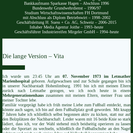
Bankkaufmann Sparkasse Hagen – Abschluss 1996
Bundeswehr Grundwehrdienst – 1996/97
Studium Wirtschaftswissenschaften FH Dortmund
mit Abschluss als Diplom Betriebswirt – 1998–2002
Geschäftsleitung H. Suess + Co. AG, Schweiz – 2006-2015
Inhaber Media Agentur Joithe – 1993–heute
Geschäftsführer Industriereifen Mirgeler GmbH – 1994–heute
Die lange Version – Vita
Überspringen
Ich wurde um 23:45 Uhr am
07. November 1973 im Letmather
Marienhospital
geboren. Aufgewachsen und zur Schule gegangen bin ich
in unserer Nachbarstadt Hohenlimburg.
1991 bin ich mit meinen Eltern
zurück nach Letmathe gezogen, wo ich noch heute in einem
Mehrgenerationenhaus
zusammen mit meinen Eltern, meiner Frau und
meiner Tochter lebe.
Familiär vorgeprägt habe ich früh meine Liebe zum Fußball entdeckt, man
könnte auch sagen, ich bin auf dem Fußballplatz groß geworden. Mit knapp
7 Jahren habe ich schließlich selbst begonnen aktiv zu kicken, statt nur auf
den Bolzplätzen der Nachbarschaft. Leider waren mit 16 beide Knie so stark
lädiert, dass ich, vor der Wahl stehend mich beidseitig operieren zu lassen
oder die Sportart zu wechseln, schließlich die Fußballschuhe an den Nagel