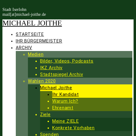
Skip to content
Stadt Iserlohn
mail[at]michael-joithe.de
MICHAEL
JOITHE
STARTSEITE
IHR BÜRGERMEISTER
ARCHIV
Medien
Bilder, Videos, Podcasts
IKZ Archiv
Stadtspiegel Archiv
Wahlen 2020
Michael Joithe
Ihr Kandidat
Warum Ich?
Ehrenamt
Ziele
Meine ZIELE
Konkrete Vorhaben
Spenden