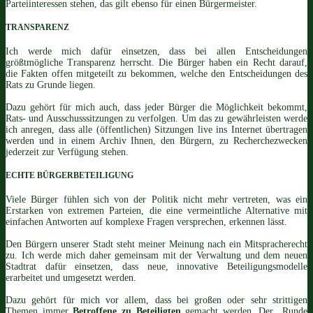
Parteiinteressen stehen, das gilt ebenso für einen Bürgermeister.
TRANSPARENZ
Ich werde mich dafür einsetzen, dass bei allen Entscheidungen
größtmögliche Transparenz herrscht. Die Bürger haben ein Recht darauf,
die Fakten offen mitgeteilt zu bekommen, welche den Entscheidungen des
Rats zu Grunde liegen.
Dazu gehört für mich auch, dass jeder Bürger die Möglichkeit bekommt,
Rats- und Ausschusssitzungen zu verfolgen. Um das zu gewährleisten werde
ich anregen, dass alle (öffentlichen) Sitzungen live ins Internet übertragen
werden und in einem Archiv Ihnen, den Bürgern, zu Recherchezwecken
jederzeit zur Verfügung stehen.
ECHTE BÜRGERBETEILIGUNG
Viele Bürger fühlen sich von der Politik nicht mehr vertreten, was ein
Erstarken von extremen Parteien, die eine vermeintliche Alternative mit
einfachen Antworten auf komplexe Fragen versprechen, erkennen lässt.
Den Bürgern unserer Stadt steht meiner Meinung nach ein Mitspracherecht
zu.
Ich werde mich daher gemeinsam mit der Verwaltung und dem neuen
Stadtrat dafür einsetzen, dass neue, innovative Beteiligungsmodelle
erarbeitet und umgesetzt werden.
Dazu gehört für mich vor allem, dass bei großen oder sehr strittigen
Themen immer
Betroffene zu Beteiligten
gemacht werden. Der „Runde