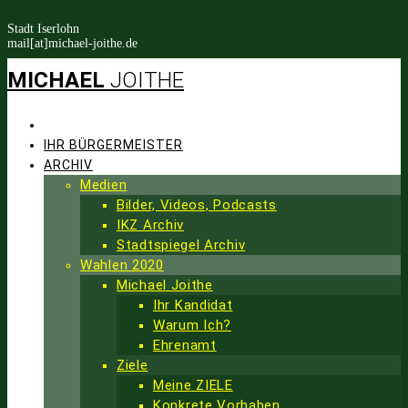
Skip to content
Stadt Iserlohn
mail[at]michael-joithe.de
MICHAEL
JOITHE
STARTSEITE
IHR BÜRGERMEISTER
ARCHIV
Medien
Bilder, Videos, Podcasts
IKZ Archiv
Stadtspiegel Archiv
Wahlen 2020
Michael Joithe
Ihr Kandidat
Warum Ich?
Ehrenamt
Ziele
Meine ZIELE
Konkrete Vorhaben