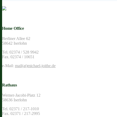
Home Office
Berliner Allee 62
58642 Iserlohn
Tel. 02374 / 528 9942
Fax. 02374 / 10651
e-Mail:
mail(at)michael-joithe.de
Rathaus
Werner-Jacobi-Platz 12
58636 Iserlohn
Tel. 02371 / 217-1010
Fax. 02371 / 217-2995