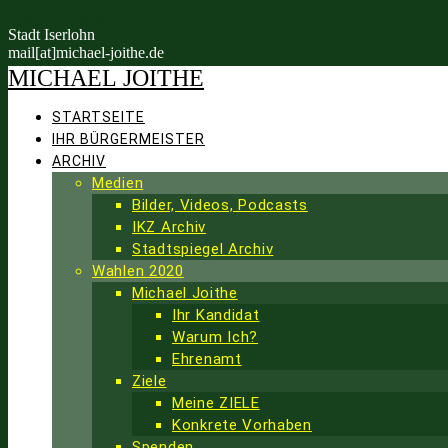
Skip to content
Stadt Iserlohn
mail[at]michael-joithe.de
MICHAEL
JOITHE
STARTSEITE
IHR BÜRGERMEISTER
ARCHIV
Medien
Bilder, Videos, Podcasts
IKZ Archiv
Stadtspiegel Archiv
Wahlen 2020
Michael Joithe
Ihr Kandidat
Warum Ich?
Ehrenamt
Ziele
Meine ZIELE
Konkrete Vorhaben
Spenden