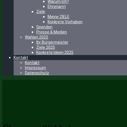
Warum Ich?
Ehrenamt
Ziele
Meine ZIELE
Konkrete Vorhaben
Spenden
Presse & Medien
Wahlen 2025
Ihr Bürgermeister
Ziele 2025
Konkrete Ideen 2025
Kontakt
Kontakt
Impressum
Datenschutz